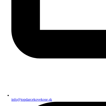
info@topdarcekovekose.sk