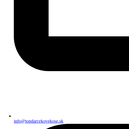
info@topdarcekovekose.sk