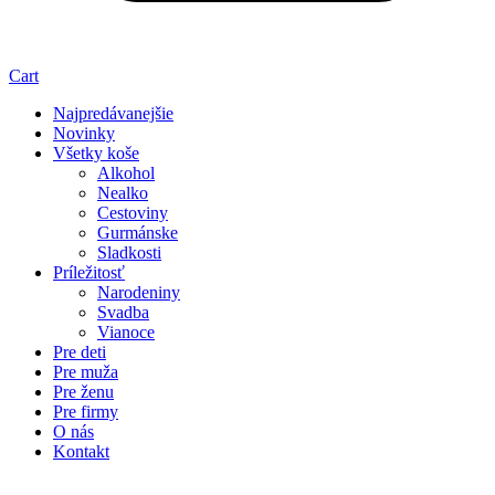
Cart
Najpredávanejšie
Novinky
Všetky koše
Alkohol
Nealko
Cestoviny
Gurmánske
Sladkosti
Príležitosť
Narodeniny
Svadba
Vianoce
Pre deti
Pre muža
Pre ženu
Pre firmy
O nás
Kontakt