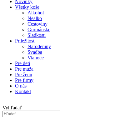
Novinky
Všetky koše
Alkohol
Nealko
Cestoviny
Gurmánske
Sladkosti
Príležitosť
Narodeniny
Svadba
Vianoce
Pre deti
Pre muža
Pre ženu
Pre firmy
O nás
Kontakt
Vyhľadať