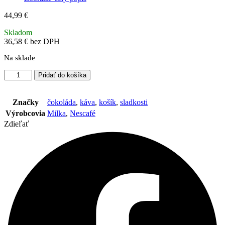
44,99
€
Skladom
36,58
€
bez DPH
Na sklade
množstvo
Pridať do košíka
Prútený
darčekový
kôš
Značky
čokoláda
,
káva
,
košík
,
sladkosti
–
Výrobcovia
Milka
,
Nescafé
Milka
Zdieľať
kolekcia
s
kávou