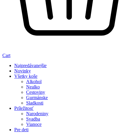
Cart
Najpredávanejšie
Novinky
Všetky koše
Alkohol
Nealko
Cestoviny
Gurmánske
Sladkosti
Príležitosť
Narodeniny
Svadba
Vianoce
Pre deti