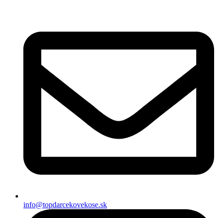
Preskočiť
na
obsah
info@topdarcekovekose.sk