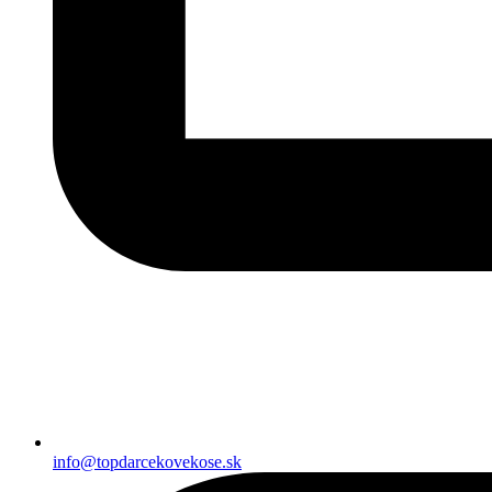
info@topdarcekovekose.sk