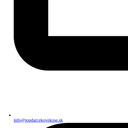
info@topdarcekovekose.sk