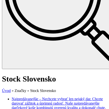
Stock Slovensko
Úvod
»
Značky
»
Stock Slovensko
Najpredávanejšie
–
Nechcete vybrať len nejaký dar. Chcete
darovať zážitok a úprimnú radosť. Naše najpredávanejšie
darčekové koše kombinujú overenú kvalitu a dokonalé chute,