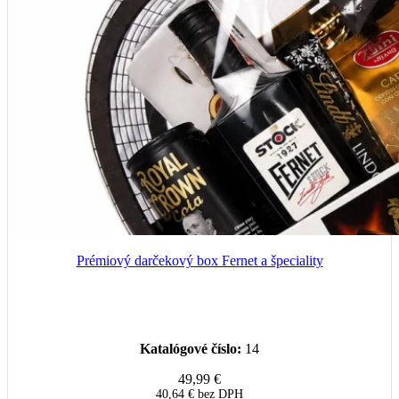
Prémiový darčekový box Fernet a špeciality
Katalógové číslo:
14
49,99
€
40,64
€
bez DPH