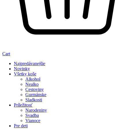
Cart
Najpredávanejšie
Novinky
Všetky koše
Alkohol
Nealko
Cestoviny
Gurmánske
Sladkosti
Príležitosť
Narodeniny
Svadba
Vianoce
Pre deti