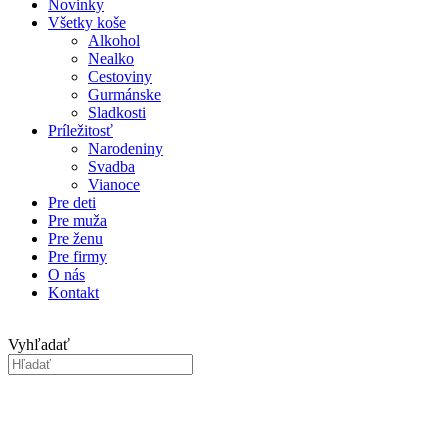
Novinky
Všetky koše
Alkohol
Nealko
Cestoviny
Gurmánske
Sladkosti
Príležitosť
Narodeniny
Svadba
Vianoce
Pre deti
Pre muža
Pre ženu
Pre firmy
O nás
Kontakt
Vyhľadať