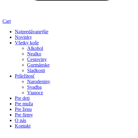
Cart
Najpredávanejšie
Novinky
Všetky koše
Alkohol
Nealko
Cestoviny
Gurmánske
Sladkosti
Príležitosť
Narodeniny
Svadba
Vianoce
Pre deti
Pre muža
Pre ženu
Pre firmy
O nás
Kontakt