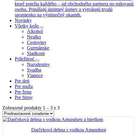
ktoré potešia každého – od obchodného partnera po milovanú
osobu. Prinášajú úprimný úsmev a vytvárajú trvalú
spomienku na výnimočný okamih.
Novinky
Všetky koše
Alkohol
Nealko
Cestoviny
Gurmánske
Sladkosti
Príležitosť
Narodeniny
Svadba
Vianoce
Pre deti
Pre muža
Pre ženu
Pre firmy
Zobrazené produkty 1 – 3 z 3
Darčeková debna s vodkou Amundsen