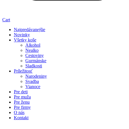
Cart
Najpredávanejšie
Novinky
Všetky koše
Alkohol
Nealko
Cestoviny
Gurmánske
Sladkosti
Príležitosť
Narodeniny
Svadba
Vianoce
Pre deti
Pre muža
Pre ženu
Pre firmy
O nás
Kontakt