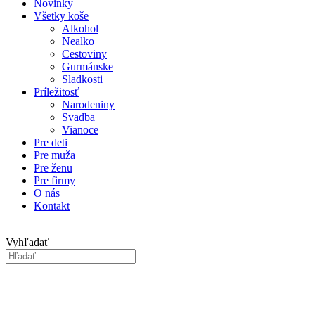
Novinky
Všetky koše
Alkohol
Nealko
Cestoviny
Gurmánske
Sladkosti
Príležitosť
Narodeniny
Svadba
Vianoce
Pre deti
Pre muža
Pre ženu
Pre firmy
O nás
Kontakt
Vyhľadať