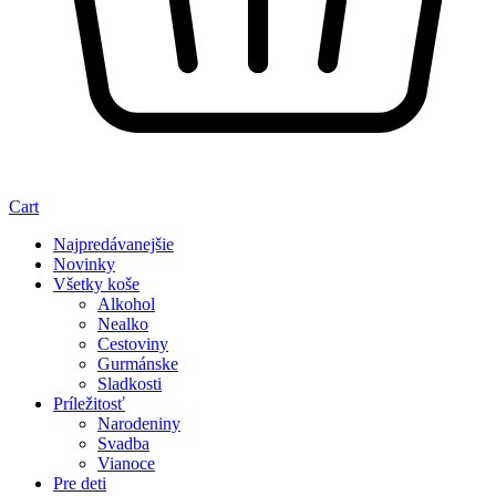
Cart
Najpredávanejšie
Novinky
Všetky koše
Alkohol
Nealko
Cestoviny
Gurmánske
Sladkosti
Príležitosť
Narodeniny
Svadba
Vianoce
Pre deti