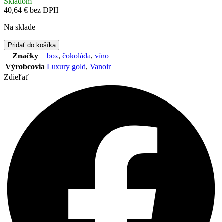
Skladom
40,64
€
bez DPH
Na sklade
množstvo
Pridať do košíka
Luxusný
Značky
box
,
čokoláda
,
víno
darčekový
Výrobcovia
Luxury gold
,
Vanoir
box
Zdieľať
Dolce
Oro