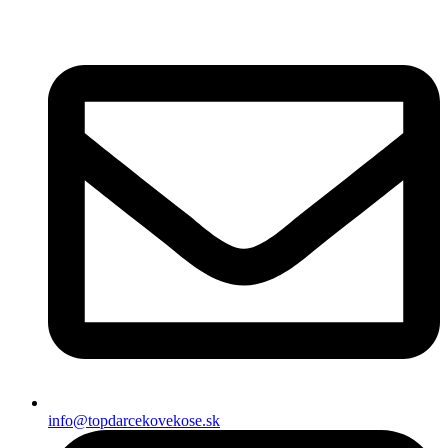
Preskočiť
na
obsah
info@topdarcekovekose.sk